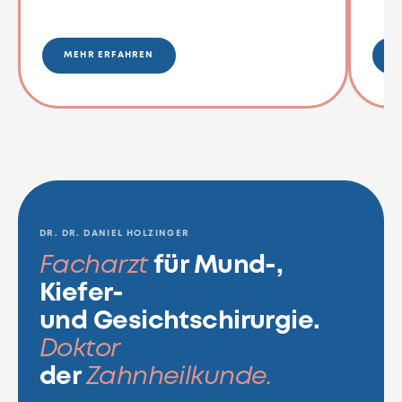
MEHR ERFAHREN
M
DR. DR. DANIEL HOLZINGER
Facharzt
für Mund-,
Kiefer-
und Gesichtschirurgie.
Doktor
der
Zahnheilkunde.