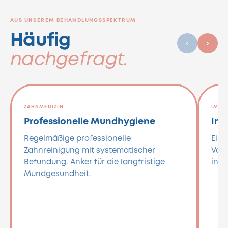
AUS UNSEREM BEHANDLUNGSSPEKTRUM
Häufig
‹
›
nachgefragt.
ZAHNMEDIZIN
IMPL
Professionelle Mundhygiene
Imp
Regelmäßige professionelle
Einz
Zahnreinigung mit systematischer
Voll
Befundung. Anker für die langfristige
in A
Mundgesundheit.